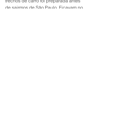
trechos de carro foi preparada antes 
de sairmos de São Paulo. Ficavam no 
cooler para não estragar e eram 
compostas basicamente de 
sanduíches, bolos, frutas e barras de 
cereais.