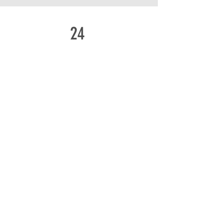
24
43.341
LIVRES PELAS AMÉRICAS